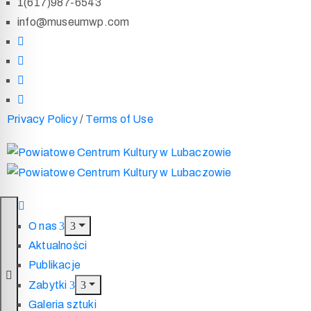
1(617)987-6543
info@museumwp.com
Privacy Policy
/
Terms of Use
O nas
Aktualności
Publikacje
Zabytki
Galeria sztuki