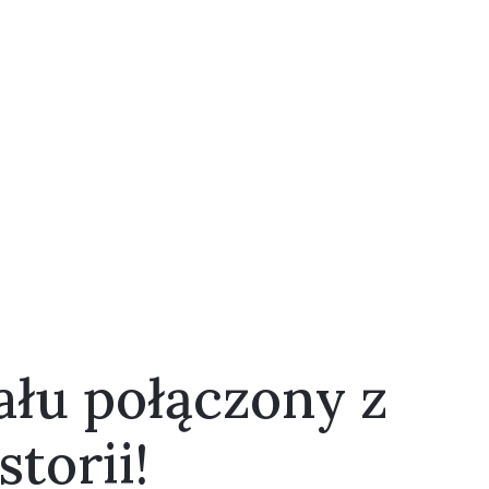
ału połączony z
torii!