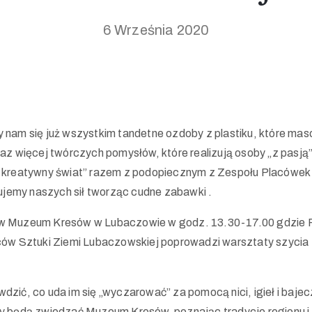
6 Września 2020
y nam się już wszystkim tandetne ozdoby z plastiku, które ma
raz więcej twórczych pomysłów, które realizują osoby „z pasją”
kreatywny świat” razem z podopiecznym z Zespołu Placówek
jemy naszych sił tworząc cudne zabawki .
ę w Muzeum Kresów w Lubaczowie w godz. 13.30-17.00 gdzie 
ów Sztuki Ziemi Lubaczowskiej poprowadzi warsztaty szycia
dzić, co uda im się „wyczarować” za pomocą nici, igieł i bajec
icy będą zwiedzać Muzeum Kresów, poznając tradycje regionu i