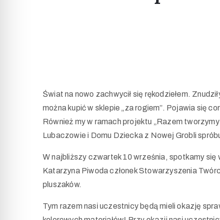
Świat na nowo zachwycił się rękodziełem. Znudził
można kupić w sklepie „za rogiem”. Pojawia się co
Również my w ramach projektu „Razem tworzymy 
Lubaczowie i Domu Dziecka z Nowej Grobli spróbu
W najbliższy czwartek 10 września, spotkamy si
Katarzyna Piwoda członek Stowarzyszenia Twórc
pluszaków.
Tym razem nasi uczestnicy będą mieli okazję spraw
kolorowych materiałów! Przy okazji nasi uczestn