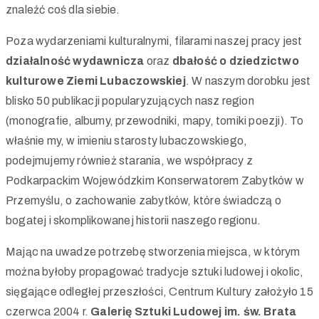
znaleźć coś dla siebie.
Poza wydarzeniami kulturalnymi, filarami naszej pracy jest
działalność wydawnicza
oraz
dbałość o dziedzictwo
kulturowe Ziemi Lubaczowskiej
. W naszym dorobku jest
blisko 50 publikacji popularyzujących nasz region
(monografie, albumy, przewodniki, mapy, tomiki poezji). To
właśnie my, w imieniu starosty lubaczowskiego,
podejmujemy również starania, we współpracy z
Podkarpackim Wojewódzkim Konserwatorem Zabytków w
Przemyślu, o zachowanie zabytków, które świadczą o
bogatej i skomplikowanej historii naszego regionu.
Mając na uwadze potrzebę stworzenia miejsca, w którym
można byłoby propagować tradycje sztuki ludowej i okolic,
sięgające odległej przeszłości, Centrum Kultury założyło 15
czerwca 2004 r.
Galerię Sztuki Ludowej im. św. Brata