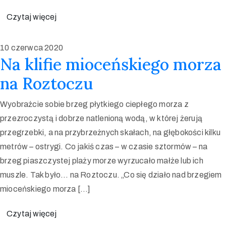
Czytaj więcej
10 czerwca 2020
Na klifie mioceńskiego morza
na Roztoczu
Wyobraźcie sobie brzeg płytkiego ciepłego morza z
przezroczystą i dobrze natlenioną wodą, w której żerują
przegrzebki, a na przybrzeżnych skałach, na głębokości kilku
metrów – ostrygi. Co jakiś czas – w czasie sztormów – na
brzeg piaszczystej plaży morze wyrzucało małże lub ich
muszle. Tak było… na Roztoczu. „Co się działo nad brzegiem
mioceńskiego morza […]
Czytaj więcej