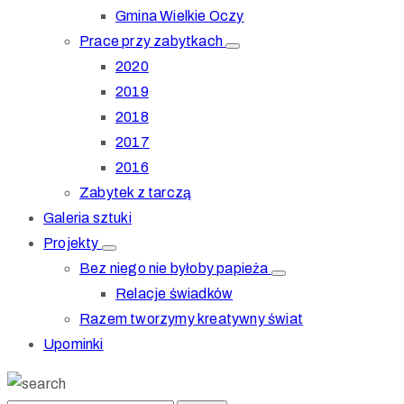
Gmina Wielkie Oczy
Prace przy zabytkach
2020
2019
2018
2017
2016
Zabytek z tarczą
Galeria sztuki
Projekty
Bez niego nie byłoby papieża
Relacje świadków
Razem tworzymy kreatywny świat
Upominki