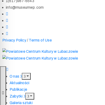
1(617)987-6543
info@museumwp.com
Privacy Policy
/
Terms of Use
O nas
Aktualności
Publikacje
Zabytki
Galeria sztuki