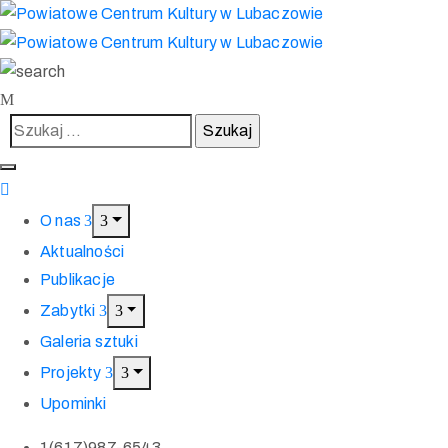
O nas
Aktualności
Publikacje
Zabytki
Galeria sztuki
Projekty
Upominki
1(617)987-6543