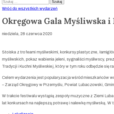
Wróć do wszystkich wydarzeń
Okręgowa Gala Myśliwska i 
niedziela, 28 czerwca 2020
Stoiska z trofeami myśliwskimi, konkursy plastyczne, łamigłó
myśliwskich, pokaz wabienia jeleni, sygnaliści myśliwscy, pr
Tradycji i Kuchni Myśliwskiej, który w tym roku odbędzie s
Celem wydarzenia jest popularyzacja wśród mieszkańców woj
– Zarząd Okręgowy w Przemyślu, Powiat Lubaczowski, Gmina
W trakcie festiwalu wystąpią zespoły muzyczne z Ziemi Luba
lat konkursach na najlepszą potrawę i nalewkę myśliwską. W 