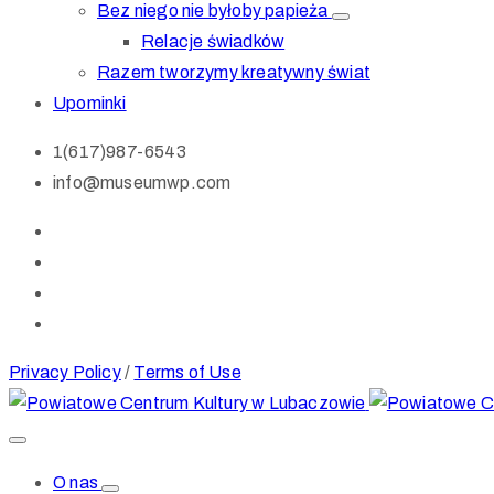
Bez niego nie byłoby papieża
Relacje świadków
Razem tworzymy kreatywny świat
Upominki
1(617)987-6543
info@museumwp.com
Privacy Policy
/
Terms of Use
O nas