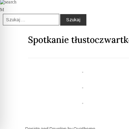
Spotkanie tłustoczwartko
Design and Develop by Ovatheme