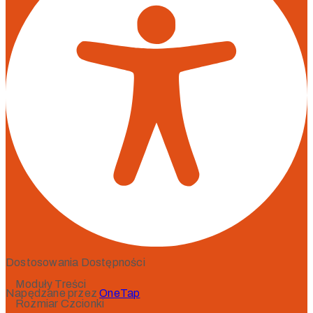
Dostosowania Dostępności
Moduły Treści
Napędzane przez
OneTap
Rozmiar Czcionki