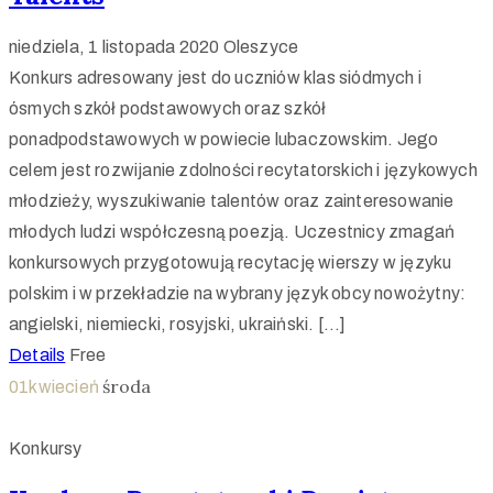
niedziela, 1 listopada 2020
Oleszyce
Konkurs adresowany jest do uczniów klas siódmych i
ósmych szkół podstawowych oraz szkół
ponadpodstawowych w powiecie lubaczowskim. Jego
celem jest rozwijanie zdolności recytatorskich i językowych
młodzieży, wyszukiwanie talentów oraz zainteresowanie
młodych ludzi współczesną poezją. Uczestnicy zmagań
konkursowych przygotowują recytację wierszy w języku
polskim i w przekładzie na wybrany język obcy nowożytny:
angielski, niemiecki, rosyjski, ukraiński. […]
Details
Free
środa
01
kwiecień
Konkursy