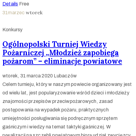
Details
Free
wtorek
31
marzec
Konkursy
Ogólnopolski Turniej Wiedzy
Pożarniczej „Młodzież zapobiega
pożarom” – eliminacje powiatowe
wtorek, 31 marca 2020
Lubaczów
Celem turnieju, który w naszym powiecie organizowany jest
od wielu lat, jest popularyzowanie wśród dzieci i młodzieży
znajomości przepisów przeciwpożarowych, zasad
postępowania na wypadek pożaru, praktycznych
umiejętności posługiwania się podręcznym sprzętem
gaśniczym i wiedzy na temat taktyki gaśniczej. W
rywalizacji na szczebli powiatowym biorą udział zwycięzcy